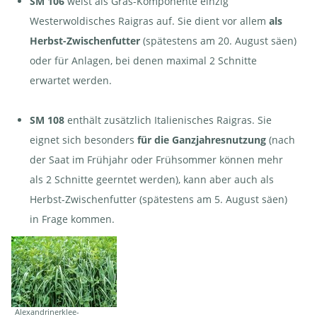
SM 106
weist als Gras-Komponente einzig
SM 108,
von Otto
Westerwoldisches Raigras auf. Sie dient vor allem
als
Hauenstein
Samen |
Herbst-Zwischenfutter
(spätestens am 20. August säen)
© AGFF
oder für Anlagen, bei denen maximal 2 Schnitte
erwartet werden.
SM 108
enthält zusätzlich Italienisches Raigras. Sie
eignet sich besonders
für die Ganzjahresnutzung
(nach
der Saat im Frühjahr oder Frühsommer können mehr
als 2 Schnitte geerntet werden), kann aber auch als
Herbst-Zwischenfutter (spätestens am 5. August säen)
in Frage kommen.
Alexandrinerklee-