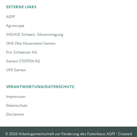
EXTERNE LINKS
AGFF
Agroscope
SVS/ASE Schweiz. Silovereinigung
OHS Otto Hauenstein Samen
Eric Schweizer AG
Samen STEFFEN AG
UFA Samen
VERANTWORTUNG/DATENSCHUTZ
Impressum
Datenschutz
Disclaimer
© 2026 Arbeitsgemeinschaft zur Förderung des Futterbaus AGFF ·
Created