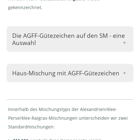
gekennzeichnet.
Die AGFF-Gütezeichen auf den SM - eine
Auswahl
Haus-Mischung mit AGFF-Gütezeichen
SM 106,
SM 106
SM 108,
von UFA
Bio, von
von Eric
Samen |
Samen
Schweizer
© AGFF
Steffen AG
AG | ©
| © AGFF
AGFF
Innerhalb des Mischungstyps der Alexandrienrklee-
Perserklee-Raigras-Mischnungen unterscheiden wir zwei
Billion-Mix
AP17, von
Standardmischungen:
Eric
Schweizer
AG | ©
AGFF