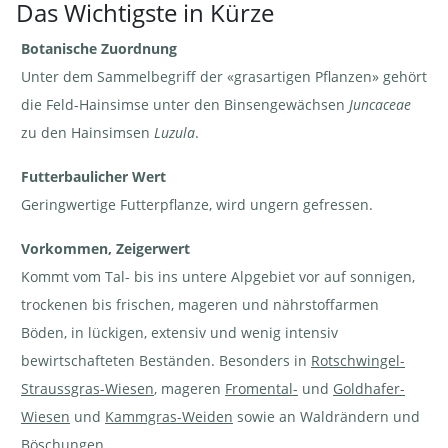
Das Wichtigste in Kürze
Botanische Zuordnung
Unter dem Sammelbegriff der «grasartigen Pflanzen» gehört
Feld-
Vielblütige
Hainsimse
Hainsimse
- Luzula
- Luzula
die Feld-Hainsimse unter den Binsengewächsen
Juncaceae
campestris
multiflora
| © e-pics
| ©
zu den Hainsimsen
Luzula
.
A.Krebs
AGFF
Futterbaulicher Wert
Geringwertige Futterpflanze, wird ungern gefressen.
Vorkommen, Zeigerwert
Vielblütige
Vielblütige
Kommt vom Tal- bis ins untere Alpgebiet vor auf sonnigen,
Hainsimse
Hainsimse
- Luzula
- Luzula
trockenen bis frischen, mageren und nährstoffarmen
multiflora
multiflora
| ©
| ©
Agroscope
Agroscope
Böden, in lückigen, extensiv und wenig intensiv
bewirtschafteten Beständen. Besonders in
Rotschwingel-
Straussgras-Wiesen
, mageren
Fromental-
und
Goldhafer-
Wiesen
und
Kammgras-Weiden
sowie an Waldrändern und
Böschungen.