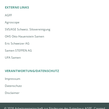
EXTERNE LINKS
AGFF
Agroscope
SVS/ASE Schweiz. Silovereinigung
OHS Otto Hauenstein Samen
Eric Schweizer AG
Samen STEFFEN AG
UFA Samen
VERANTWORTUNG/DATENSCHUTZ
Impressum
Datenschutz
Disclaimer
© 2026 Arbeitsgemeinschaft zur Förderung des Futterbaus AGFF ·
Created