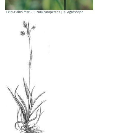
Feld-Hainsimse - Luzula campestris | © Agroscope