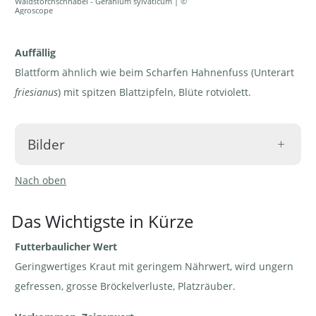
Waldstorchschnabel - Geranium sylvaticum | ©
Agroscope
Auffällig
Blattform ähnlich wie beim Scharfen Hahnenfuss (Unterart
friesianus
) mit spitzen Blattzipfeln, Blüte rotviolett.
Bilder
Nach oben
Das Wichtigste in Kürze
Waldstorchschnabel -
Waldstorchschnabel -
Futterbaulicher Wert
Geranium sylvaticum |
Geranium sylvaticum |
Waldstorchschnabel
© Agroscope
© Agroscope
- Geranium
sylvaticum | ©
Geringwertiges Kraut mit geringem Nährwert, wird ungern
Agroscope
gefressen, grosse Bröckelverluste, Platzräuber.