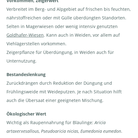
Vorkommen, Zeigerwert
Verbreitet im Berg- und Alpgebiet auf frischen bis feuchten,
Waldstorchschnabel
Waldstorchschnabel
Waldstorchschnabel
nährstoffreichen oder mit Gülle überdüngten Standorten.
- Geranium
- Geranium
- Geranium
sylvaticum | © e-pics
sylvaticum | © e-pics
sylvaticum | © e-pics
A.Krebs
A.Krebs
M.Baltisberger
Selten in Magerwiesen oder wenig intensiv genutzten
Goldhafer-Wiesen
. Kann auch in Weiden, vor allem auf
Viehlägerstellen vorkommen.
Zeigerpflanze für Überdüngung, in Weiden auch für
Unternutzung.
Bestandeslenkung
Zurückdrängen durch Reduktion der Düngung und
Frühlingsweide mit Weideputzen. Je nach Situation hilft
auch die Übersaat einer geeigneten Mischung.
Ökologischer Wert
Wichtig als Raupennahrung für Bläulinge:
Aricia
artaxerxesallous
,
Pseudoaricia nicias
,
Eumedonia eumedon
.