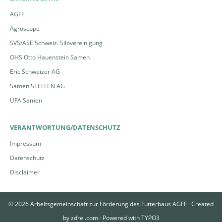
AGFF
Agroscope
SVS/ASE Schweiz. Silovereinigung
OHS Otto Hauenstein Samen
Eric Schweizer AG
Samen STEFFEN AG
UFA Samen
VERANTWORTUNG/DATENSCHUTZ
Impressum
Datenschutz
Disclaimer
© 2026 Arbeitsgemeinschaft zur Förderung des Futterbaus AGFF ·
Created
by
zdrei.com
·
Powered with
TYPO3