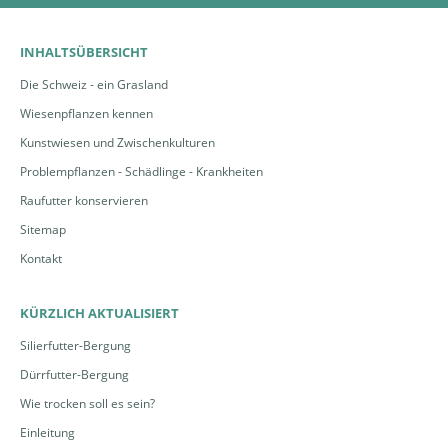
SM 451,
von UFA
INHALTSÜBERSICHT
Samen |
© AGFF
Die Schweiz - ein Grasland
Wiesenpflanzen kennen
Kunstwiesen und Zwischenkulturen
Problempflanzen - Schädlinge - Krankheiten
Raufutter konservieren
Sitemap
Kontakt
KÜRZLICH AKTUALISIERT
Silierfutter-Bergung
Dürrfutter-Bergung
Wie trocken soll es sein?
Einleitung