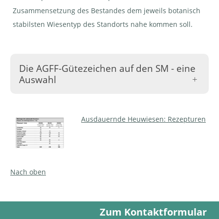
Zusammensetzung des Bestandes dem jeweils botanisch
stabilsten Wiesentyp des Standorts nahe kommen soll.
Die AGFF-Gütezeichen auf den SM - eine
Auswahl
Ausdauernde Heuwiesen: Rezepturen
SM 450,
SM 450, von
SM 451,
von UFA
Erich
von Otto
Samen |
Schweizer
Hauenstein
© AGFF
AG | ©
Samen |
Nach oben
AGFF
© AGFF
Zum Kontaktformular