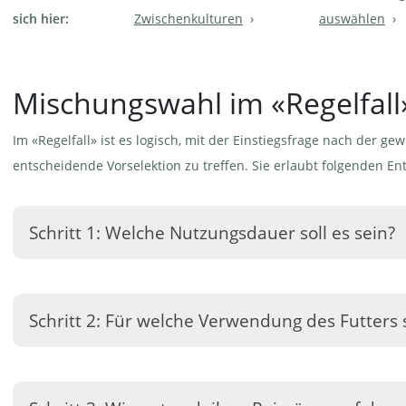
sich hier:
Zwischenkulturen
auswählen
Mischungswahl im «Regelfall
Im «Regelfall» ist es logisch, mit der Einstiegsfrage nach der 
entscheidende Vorselektion zu treffen. Sie erlaubt folgenden E
Schritt 1: Welche Nutzungsdauer soll es sein?
Entscheiden Sie zwischen folgenden Möglichkeiten der Nutz
Haupt-Typen von Standardmischungen:
Schritt 2: Für welche Verwendung des Futters 
Einjährige Mischungen
(►
Ohne Überwinterung
).
Unter den Dreijährigen und den Längerdauernden Mischunge
Die Beschreibung der Unterschiede innerhalb des Mischungst
geeignete für die
Weidenutzung
, die Herstellung von
Bodenh
Verwendung des Futters. Sie können damit die Entscheidung