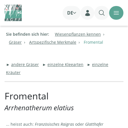
DE
Login
Sie befinden sich hier:
Wiesenpflanzen kennen
Gräser
Artspezifische Merkmale
Fromental
►
andere Gräser
►
einzelne Kleearten
►
einzelne
Kräuter
Fromental
Arrhenatherum elatius
... heisst auch:
Französisches Raigras
oder
Glatthafer