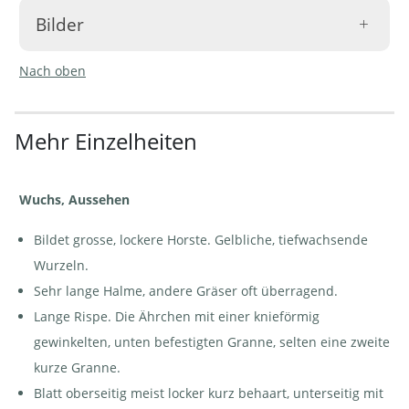
Bilder
Nach oben
Mehr Einzelheiten
Fromental -
Fromental -
Fromental -
Arrhenatherum
Arrhenatherum
Arrhenatherum
elatius | © e-
elatius | © e-
elatius | ©
pics A.Krebs
pics
Agroscope
Wuchs, Aussehen
M.Baltisberger
Bildet grosse, lockere Horste. Gelbliche, tiefwachsende
Wurzeln.
Sehr lange Halme, andere Gräser oft überragend.
Lange Rispe. Die Ährchen mit einer knieförmig
Fromental -
Fromental -
Fromental -
Arrhenatherum
Arrhenatherum
Arrhenatherum
elatius | © e-
elatius | © e-
elatius | ©
gewinkelten, unten befestigten Granne, selten eine zweite
pics A.Krebs
pics
AGFF
M.Baltisberger
kurze Granne.
Blatt oberseitig meist locker kurz behaart, unterseitig mit