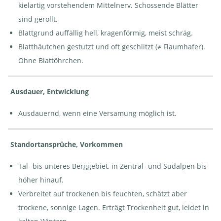
kielartig vorstehendem Mittelnerv. Schossende Blätter
sind gerollt.
Blattgrund auffällig hell, kragenförmig, meist schräg.
Fromental -
Fromental -
Arrhenatherum
Arrhenatherum
Blatthäutchen gestutzt und oft geschlitzt (≠ Flaumhafer).
elatius | ©
elatius | ©
AGFF
AGFF
Ohne Blattöhrchen.
Ausdauer, Entwicklung
Ausdauernd, wenn eine Versamung möglich ist.
Standortansprüche, Vorkommen
Tal- bis unteres Berggebiet, in Zentral- und Südalpen bis
höher hinauf.
Verbreitet auf trockenen bis feuchten, schätzt aber
trockene, sonnige Lagen. Erträgt Trockenheit gut, leidet in