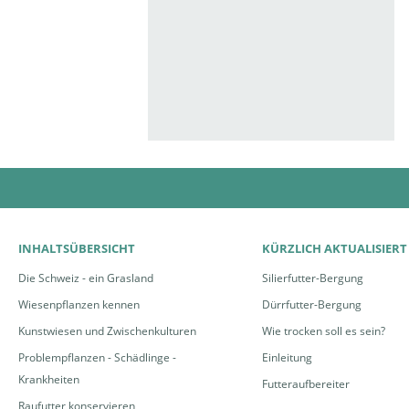
INHALTSÜBERSICHT
KÜRZLICH AKTUALISIERT
Die Schweiz - ein Grasland
Silierfutter-Bergung
Wiesenpflanzen kennen
Dürrfutter-Bergung
Kunstwiesen und Zwischenkulturen
Wie trocken soll es sein?
Problempflanzen - Schädlinge -
Einleitung
Krankheiten
Futteraufbereiter
Raufutter konservieren