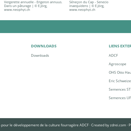
Vergerette annuelle - Erigeron annuus.
Séneçon du Cap - Senecio
Dans un pâturage | © E.Jörg,
inaequidens | © E.Jörg,
www.neophyt.ch
www.neophyt.ch
DOWNLOADS
LIENS EXTE
Downloads
ADCF
Agroscope
OHS Otto Ha
Eric Schweiz
Semences ST
Semences U
 pour le développement de la culture fourragère ADCF ·
Created by
zdrei.com
·
P