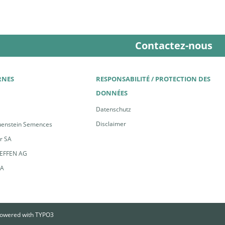
Contactez-nous
RNES
RESPONSABILITÉ / PROTECTION DES
DONNÉES
Datenschutz
Disclaimer
uenstein Semences
er SA
EFFEN AG
FA
owered with
TYPO3