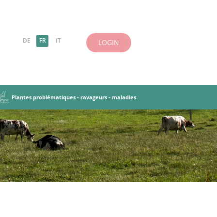
DE
FR
IT
LOGIN
Plantes problématiques - ravageurs - maladies
es-légumineuses
 herbes
antes
incipes de base
Ravageurs, maladies
Objectifs et principes
iries et pâturages
tation des PT
Cultures dérobées