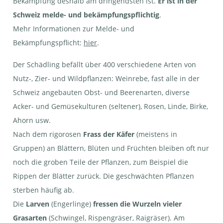
Bekämpfung deshalb am dringendsten ist.
Er ist in der
Schweiz melde- und bekämpfungspflichtig
.
Mehr Informationen zur Melde- und
Bekämpfungspflicht:
hier
.
Japankäfer | © pixabay,
rfotostock
Der Schädling befällt über 400 verschiedene Arten von
Japankäfer - Warnverhalten | ©
Ch.Linder, Agroscope
Nutz-, Zier- und Wildpflanzen: Weinrebe, fast alle in der
Schweiz angebauten Obst- und Beerenarten, diverse
Acker- und Gemüsekulturen (seltener), Rosen, Linde, Birke,
Ahorn usw.
Nach dem rigorosen
Frass der Käfer
(meistens in
Japankäfer - Frassschäden an
Weinrebe | © L.Gaggini, ESPD
Gruppen) an Blättern, Blüten und Früchten bleiben oft nur
Japankäfer - Massenvorkommen
| © pixabay, Louise_S
noch die groben Teile der Pflanzen, zum Beispiel die
Rippen der Blätter zurück. Die geschwächten Pflanzen
sterben häufig ab.
Die
Larven
(Engerlinge)
fressen die Wurzeln vieler
Grasarten
(Schwingel, Rispengräser, Raigräser). Am