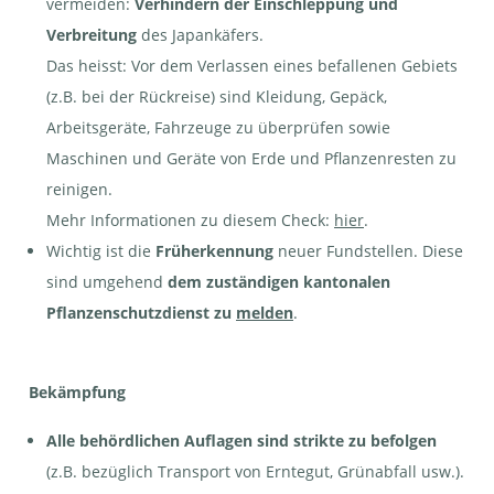
vermeiden:
Verhindern der Einschleppung und
Verbreitung
des Japankäfers.
Das heisst: Vor dem Verlassen eines befallenen Gebiets
(z.B. bei der Rückreise) sind Kleidung, Gepäck,
Arbeitsgeräte, Fahrzeuge zu überprüfen sowie
Maschinen und Geräte von Erde und Pflanzenresten zu
Gartenlaubkäfer - Phyllopertha horticola
(NICHT VERWECHSELN mit Japankäfer) | © e-
reinigen.
pics S.Keller
Mehr Informationen zu diesem Check:
hier
.
Wichtig ist die
Früherkennung
neuer Fundstellen. Diese
sind umgehend
dem zuständigen kantonalen
Pflanzenschutzdienst zu
melden
.
Bekämpfung
Alle behördlichen Auflagen sind strikte zu befolgen
(z.B. bezüglich Transport von Erntegut, Grünabfall usw.).