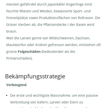
meisten gefährdet durch Japankäfer-Engerlinge sind:
Rosenkäfer - Cetoniinae (NICHT
VERWECHSELN mit Japankäfer) |
feuchte Wiesen und Weiden, bewässerte Sport- und
© e-pics A.Krebs
Freizeitplätze sowie Produktionsflächen von Rollrasen. Die
Gräser sterben ab, die Pflanzendecke / der Rasen wird
braun.
Weil die Larven gerne von Wildschweinen, Dachsen,
Gartenlaubkäfer - Phyllopertha
horticola (NICHT VERWECHSELN
Maulwürfen oder Krähen gefressen werden, entstehen oft
mit Japankäfer) | © Wikipedia
grosse
Folgeschäden
(bedeutender als die
Primärschäden).
Bekämpfungsstrategie
Vorbeugend
Gartenlaubkäfer - Phyllopertha
Gartenlaubkäfer - Phyllopertha
horticola (NICHT VERWECHSELN
horticola (NICHT VERWECHSELN
mit Japankäfer) | © e-pics R.Büchi
mit Japankäfer) | © pixabay,
Die erste und wichtigste Massnahme, um eine passive
radfotosonn
Verbreitung von Käfern, Larven oder Eiern zu