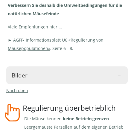
Verbessern Sie deshalb die Umweltbedingungen für die
natürlichen Mäusefeinde
.
Viele Empfehlungen hier …
►
AGFF- Informationsblatt U6 «Regulierung von
Mäusepopulationen»
, Seite 6 - 8.
Bilder
Nach oben
Regulierung überbetrieblich
Die Mäuse kennen
keine Betriebsgrenzen
.
Rotfuchs | © Pixabay, H.Benn
Leergemauste Parzellen auf dem eigenen Betrieb
Rotfuchs | © Pixabay, F.Schmid