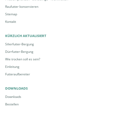
Raufutter konservieren
Sitemap
Mäusebussard | © Pixabay,
Mäusebussarde | © Pixabay,
Y.Huijbens
K.Bouda
Kontakt
KÜRZLICH AKTUALISIERT
Silierfutter-Bergung
Dürrfutter-Bergung
Wie trocken soll es sein?
Rotmilan | © Pixabay,
Rotmilan | © Pixabay, G.Lässer
S.Lachmann
Einleitung
Futteraufbereiter
DOWNLOADS
Downloads
Turmfalke | © Pixabay, J.E.Engan
Bestellen
Turmfalke im Rüttelflug | ©
Pixabay, G. Wietschorke