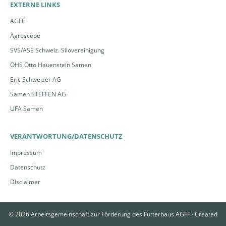
EXTERNE LINKS
AGFF
Agroscope
SVS/ASE Schweiz. Silovereinigung
OHS Otto Hauenstein Samen
Iltis | © Pixabay, G.Wietschorke
Graureiher | © Pixabay, P.Hajek
Eric Schweizer AG
Samen STEFFEN AG
UFA Samen
VERANTWORTUNG/DATENSCHUTZ
Impressum
Datenschutz
Disclaimer
© 2026 Arbeitsgemeinschaft zur Förderung des Futterbaus AGFF ·
Created