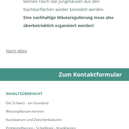
können rasch von Jungmäusen aus den
Nachbarflächen wieder besiedelt werden.
Eine nachhaltige Mäuseregulierung muss also
überbetrieblich organisiert werden!
Mauswiesel | © Pixabay,
Mauswiesel | © Pixabay, D.Sliwka
Monikas_Wunderwelt
Nach oben
Zum Kontaktformular
Hermelin. Merkmal: schwarze
INHALTSÜBERSICHT
Schwanzspitze | © Pixabay,
Hermelin. Merkmal: weisses
G.Wietschorke
Winterkleid | © Pixabay
Die Schweiz - ein Grasland
Wiesenpflanzen kennen
Kunstwiesen und Zwischenkulturen
Problempflanzen - Schädlinge - Krankheiten