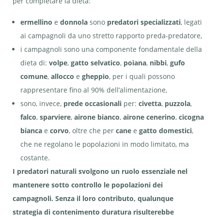
per completare la dieta:
ermellino
e
donnola
sono
predatori specializzati
, legati
ai campagnoli da uno stretto rapporto preda-predatore,
i campagnoli sono una componente fondamentale della
dieta di:
volpe
,
gatto selvatico
,
poiana
,
nibbi
,
gufo
comune
,
allocco
e
gheppio
, per i quali possono
rappresentare fino al 90% dell’alimentazione,
sono, invece,
prede occasionali
per:
civetta
,
puzzola
,
falco
,
sparviere
,
airone bianco
,
airone cenerino
,
cicogna
bianca
e
corvo
, oltre che per
cane
e
gatto domestici
,
che ne regolano le popolazioni in modo limitato, ma
costante.
I predatori naturali svolgono un ruolo essenziale nel
mantenere sotto controllo le popolazioni dei
campagnoli. Senza il loro contributo, qualunque
strategia di contenimento duratura risulterebbe