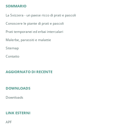
SOMMARIO
La Svizzera - un paese ricco di prati e pascoli
Conoscere le piante di prati e pascoli
Poiana | © Pixabay, Y.Huijbens
Poiana | © Pixabay, K.Bouda
Prati temporanei ed erbai intercalari
Malerbe, parassiti e malattie
Sitemap
Contatto
AGGIORNATO DI RECENTE
Nibbio reale | © Pixabay,
Nibbio reale | © Pixabay,
S.Lachmann
G.Lässer
DOWNLOADS
Downloads
LINK ESTERNI
Gheppio | © Pixabay, J.E.Engan
APF
Gheppio in volo stazionario
(posizione a Spirito Santo) | ©